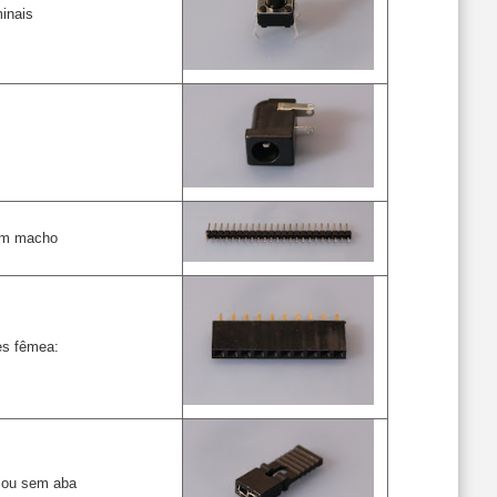
inais
4mm macho
es fêmea:
 ou sem aba