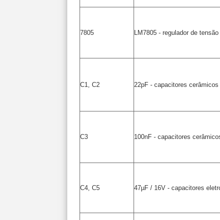
7805
LM7805 - regulador de tensão
C1, C2
22pF - capacitores cerâmicos
C3
100nF - capacitores cerâmico
C4, C5
47µF / 16V - capacitores eletro