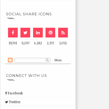
SOCIAL SHARE ICONS
19,701
9,297
4,182
2,157
1,052
CONNECT WITH US
Facebook
Twitter