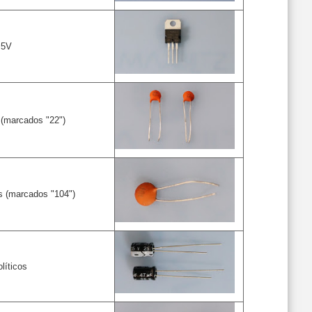
 5V
 (marcados "22")
s (marcados "104")
líticos