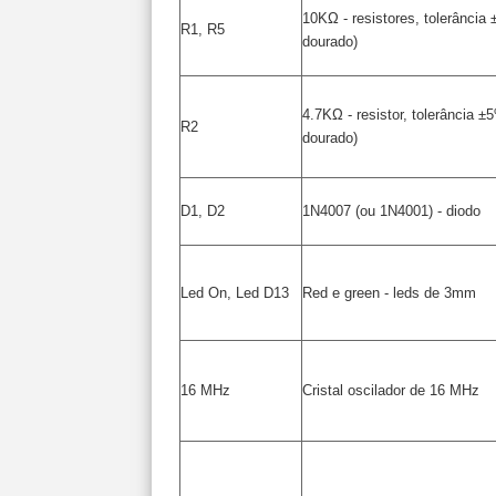
10KΩ - resistores, tolerância 
R1, R5
dourado)
4.7KΩ - resistor, tolerância ±
R2
dourado)
D1, D2
1N4007 (ou 1N4001) - diodo
Led On, Led D13
Red e green - leds de 3mm
16 MHz
Cristal oscilador de 16 MHz