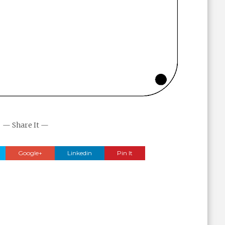
— Share It —
Google+
Linkedin
Pin It