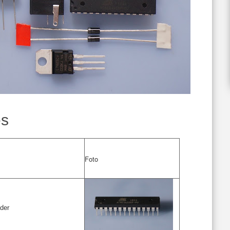
es
Foto
der