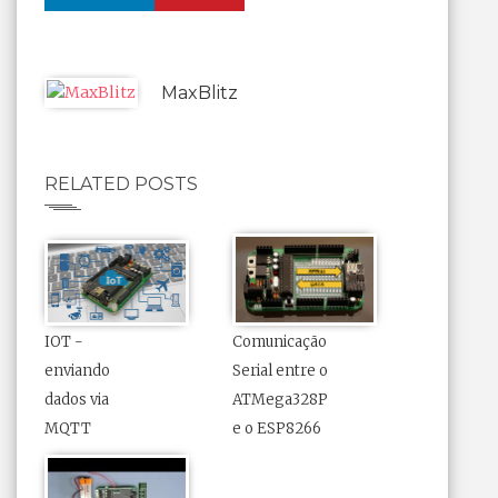
MaxBlitz
RELATED POSTS
IOT -
Comunicação
enviando
Serial entre o
dados via
ATMega328P
MQTT
e o ESP8266