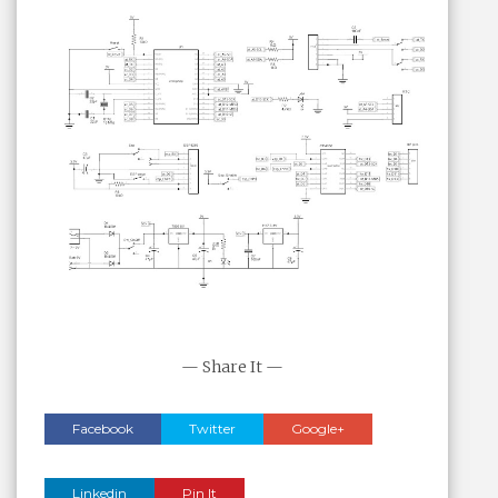
— Share It —
Facebook
Twitter
Google+
Linkedin
Pin It